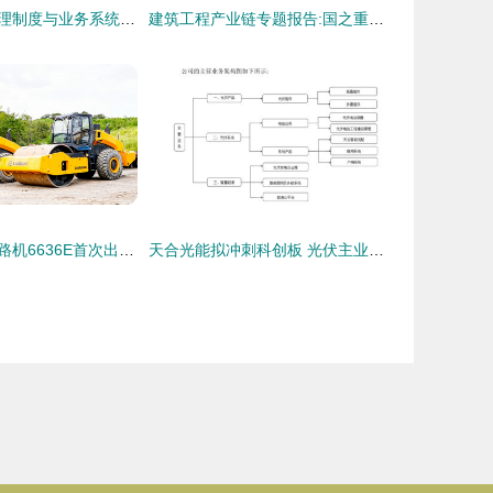
建筑施工企业管理制度与业务系统集成解析——建筑工程业务中ERP与OA软件的应用与价值
建筑工程产业链专题报告:国之重器,四通八达
柳工最大吨位压路机6636E首次出口海外，为“一带一路”工程建设注入强劲动力
天合光能拟冲刺科创板 光伏主业稳健，工程建设业务或成估值新引擎