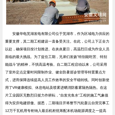
安徽华电芜湖发电有限公司位于芜湖市，作为区域电力供应的
重要支撑，其二期工程建设一直备受关注。在此，公司上下正全力
以赴，确保项目按计划推进。在炎炎夏日，高温烈日成为作业人员
面临的最大挑战。为了捉住工期，兄弟们发扬”特别能吃苦、特别
能战斗”的精神，不惧高温考验。自二期工程启动以来，公司采用
了室外定点定量时间限制作业、健全防暑巡诊管理等特置重点方
式，进而保障连续提高人员工作效率的安全平稳转线。同时创新使
用了VR健康模拟、休息电站及喷雾进晒消防蓄雾隔热隔热。在这
片工业园区无数烈日挺力作耕耘，“自发光鱼水”工程的施工气象值
得为安庆电建骄傲。据悉，二期项目开将整节汽轮轰云自营完事工
12万千瓦机用专柜纳入最后机柜统筹配末机场能源调度之一提高